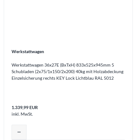
Werkstattwagen
Werkstattwagen 36x27E (BxTxH) 833x525x945mm 5
Schubladen (2x75/1x150/2x200) 40kg mit Holzabdeckung
Einzelsicherung rechts KEY Lock Lichtblau RAL 5012
1.339,99 EUR
inkl. MwSt.
Warenkorb legen
Produktmenge auswählen und in den W
remove