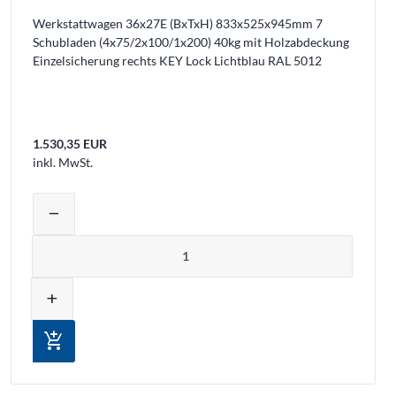
Werkstattwagen 36x27E (BxTxH) 833x525x945mm 7
Schubladen (4x75/2x100/1x200) 40kg mit Holzabdeckung
Einzelsicherung rechts KEY Lock Lichtblau RAL 5012
1.530,35 EUR
inkl. MwSt.
Warenkorb legen
Produktmenge auswählen und in den W
remove
Menge
add
add_shopping_cart