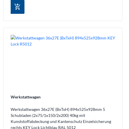
add_shopping_cart
Werkstattwagen
Werkstattwagen 36x27E (BxTxH) 894x525x928mm 5
Schubladen (2x75/1x150/2x200) 40kg mit
Kunststoffabdeckung und Kantenschutz Einzelsicherung
rechts KEY Lock Lichtblau RAL 5012