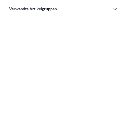
expand_more
Verwandte Artikelgruppen