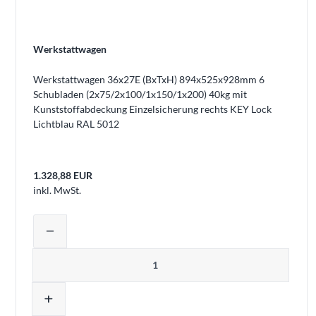
Werkstattwagen
Werkstattwagen 36x27E (BxTxH) 894x525x928mm 6
Schubladen (2x75/2x100/1x150/1x200) 40kg mit
Kunststoffabdeckung Einzelsicherung rechts KEY Lock
Lichtblau RAL 5012
1.328,88 EUR
inkl. MwSt.
Produktmenge auswählen und in den 
remove
Menge
add