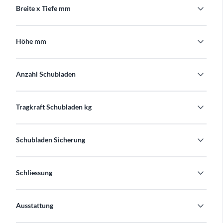
expand_more
Breite x Tiefe mm
expand_more
Höhe mm
expand_more
Anzahl Schubladen
expand_more
Tragkraft Schubladen kg
expand_more
Schubladen Sicherung
expand_more
Schliessung
expand_more
Ausstattung