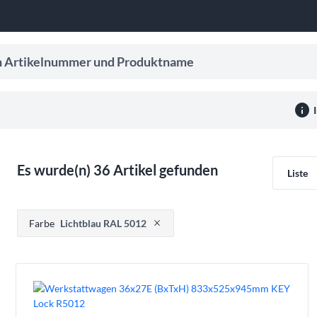
ikelnummer und Produktname
er Eingabe, um Suchvorschläge zu erhalten.
info
e
Es wurde(n) 36 Artikel gefunden
Liste
Drücken, um Filteroption zu entfernen
Farbe
Lichtblau RAL 5012