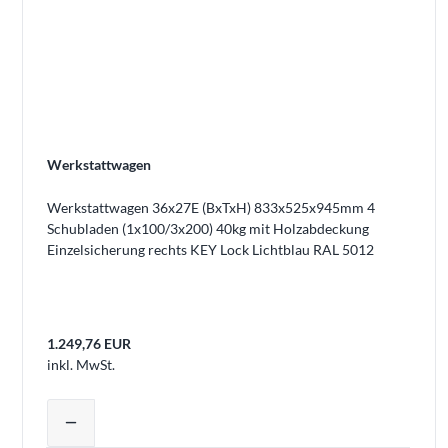
Werkstattwagen
Werkstattwagen 36x27E (BxTxH) 833x525x945mm 4
Schubladen (1x100/3x200) 40kg mit Holzabdeckung
Einzelsicherung rechts KEY Lock Lichtblau RAL 5012
1.249,76 EUR
inkl. MwSt.
Produktmenge auswählen und in den 
remove