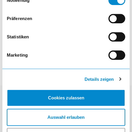
Notwendig
Schwerlast-Auszugregale
Präferenzen
visibility
Statistiken
article
Marketing
Details zeigen
Cookies zulassen
Kontakt
Auswahl erlauben
Lista GmbH
Brückenstraße 1
DE-51702 Bergneustadt