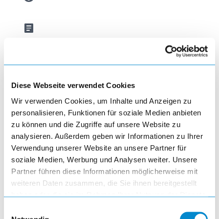
article
Diese Webseite verwendet Cookies
Schieberegale
Wir verwenden Cookies, um Inhalte und Anzeigen zu
personalisieren, Funktionen für soziale Medien anbieten
zu können und die Zugriffe auf unsere Website zu
visibility
analysieren. Außerdem geben wir Informationen zu Ihrer
Verwendung unserer Website an unsere Partner für
soziale Medien, Werbung und Analysen weiter. Unsere
article
Partner führen diese Informationen möglicherweise mit
weiteren Daten zusammen, die Sie ihnen bereitgestellt
haben oder die sie im Rahmen Ihrer Nutzung der Dienste
gesammelt haben.
Einwilligungsauswahl