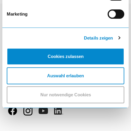
Marketing
Kontakt
Lista GmbH
Details zeigen
Brückenstraße 1
DE-51702 Bergneustadt
Cookies zulassen
mail
anfrage.de@lista.com
call
+49 2261 40 30
Auswahl erlauben
Nur notwendige Cookies
Follow us!