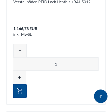
Verstellböden RFID Lock Lichtblau RAL 5012
1.166,78 EUR
inkl. MwSt.
Produktmenge auswählen und in den 
remove
Menge
add
add_shopping_cart
arrow_upward