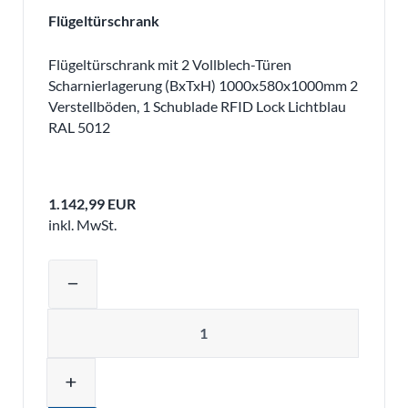
Flügeltürschrank
Flügeltürschrank mit 2 Vollblech-Türen
Scharnierlagerung (BxTxH) 1000x580x1000mm 2
Verstellböden, 1 Schublade RFID Lock Lichtblau
RAL 5012
1.142,99 EUR
inkl. MwSt.
Produktmenge auswählen und in den 
remove
Menge
add