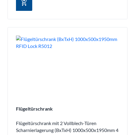
add_shopping_cart
Flügeltürschrank
Flügeltürschrank mit 2 Vollblech-Türen
Scharnierlagerung (BxTxH) 1000x500x1950mm 4