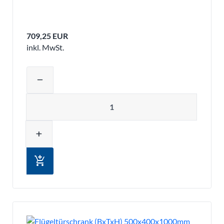
709,25 EUR
inkl. MwSt.
Produktmenge auswählen und in den 
remove
Menge
add
add_shopping_cart