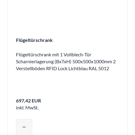
Flügeltürschrank
Flügeltürschrank mit 1 Vollblech-Tür
Scharnierlagerung (BxTxH) 500x500x1000mm 2
Verstellböden RFID Lock Lichtblau RAL 5012
697,42 EUR
inkl. MwSt.
Produktmenge auswählen und in den 
remove