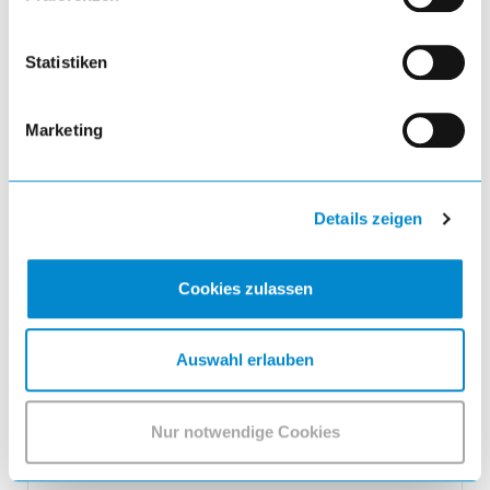
Statistiken
Marketing
Details zeigen
Flügeltürschrank
Flügeltürschrank mit 2 Vollblech-Türen
Cookies zulassen
Scharnierlagerung (BxTxH) 1000x500x1000mm 2
Verstellböden RFID Lock Lichtblau RAL 5012
Auswahl erlauben
Nur notwendige Cookies
921,35 EUR
inkl. MwSt.