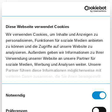
895,74 EUR
inkl. MwSt.
Diese Webseite verwendet Cookies
Produktmenge auswählen und in den 
Wir verwenden Cookies, um Inhalte und Anzeigen zu
remove
personalisieren, Funktionen für soziale Medien anbieten
Menge
zu können und die Zugriffe auf unsere Website zu
analysieren. Außerdem geben wir Informationen zu Ihrer
Verwendung unserer Website an unsere Partner für
add
soziale Medien, Werbung und Analysen weiter. Unsere
Partner führen diese Informationen möglicherweise mit
add_shopping_cart
weiteren Daten zusammen, die Sie ihnen bereitgestellt
haben oder die sie im Rahmen Ihrer Nutzung der Dienste
gesammelt haben.
Einwilligungsauswahl
Notwendig
Präferenzen