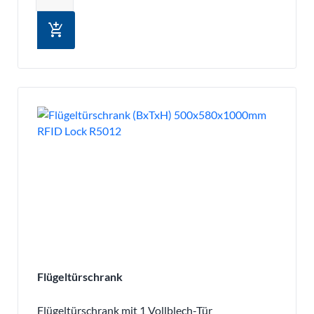
add_shopping_cart
Flügeltürschrank
Flügeltürschrank mit 1 Vollblech-Tür