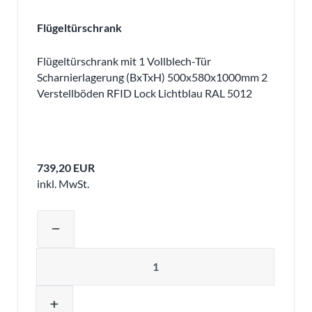
Flügeltürschrank
Flügeltürschrank mit 1 Vollblech-Tür
Scharnierlagerung (BxTxH) 500x580x1000mm 2
Verstellböden RFID Lock Lichtblau RAL 5012
739,20 EUR
inkl. MwSt.
Produktmenge auswählen und in den 
remove
Menge
add