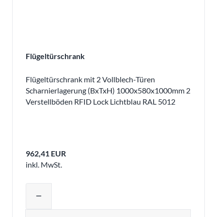
Flügeltürschrank
Flügeltürschrank mit 2 Vollblech-Türen
Scharnierlagerung (BxTxH) 1000x580x1000mm 2
Verstellböden RFID Lock Lichtblau RAL 5012
962,41 EUR
inkl. MwSt.
Produktmenge auswählen und in den 
remove
Menge