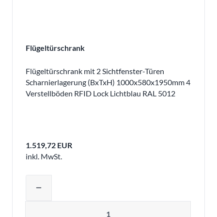
Flügeltürschrank
Flügeltürschrank mit 2 Sichtfenster-Türen
Scharnierlagerung (BxTxH) 1000x580x1950mm 4
Verstellböden RFID Lock Lichtblau RAL 5012
1.519,72 EUR
inkl. MwSt.
Produktmenge auswählen und in den 
remove
Menge