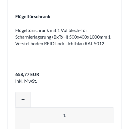
Flügeltürschrank
Flügeltürschrank mit 1 Vollblech-Tür
Scharnierlagerung (BxTxH) 500x400x1000mm 1
Verstellboden RFID Lock Lichtblau RAL 5012
658,77 EUR
inkl. MwSt.
Produktmenge auswählen und in den 
remove
Menge