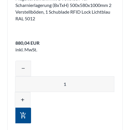
Scharnierlagerung (BxTxH) 500x580x1000mm 2
Verstellböden, 1 Schublade RFID Lock Lichtblau
RAL 5012
880,04 EUR
inkl. MwSt.
Produktmenge auswählen und in den 
remove
Menge
add
add_shopping_cart