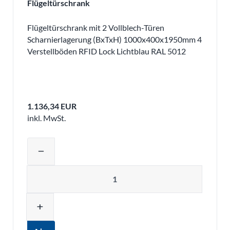
Flügeltürschrank
Flügeltürschrank mit 2 Vollblech-Türen
Scharnierlagerung (BxTxH) 1000x400x1950mm 4
Verstellböden RFID Lock Lichtblau RAL 5012
1.136,34 EUR
inkl. MwSt.
Produktmenge auswählen und in den 
remove
Menge
add