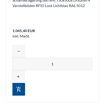
Scharnierlagerung (BxTxH) 750x500x1950mm 4
Verstellböden RFID Lock Lichtblau RAL 5012
1.045,40 EUR
inkl. MwSt.
Produktmenge auswählen und in den 
remove
Menge
add
add_shopping_cart