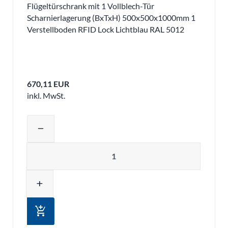
Flügeltürschrank mit 1 Vollblech-Tür
Scharnierlagerung (BxTxH) 500x500x1000mm 1
Verstellboden RFID Lock Lichtblau RAL 5012
670,11 EUR
inkl. MwSt.
Produktmenge auswählen und in den 
remove
Menge
add
add_shopping_cart