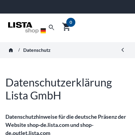
0
shopping_cart
Suche nach Artikelnummer 
search
Warenkorb-
Vorschau
Beginnen Sie mit der Eingabe, um Suchvorschläge zu erha
anzeigen
horizontal_rule
home
Datenschutz
Datenschutzerklärung
Lista GmbH
Datenschutzhinweise für die deutsche Präsenz der
Website shop‑de.lista.com und shop-
de.outlet.lista.com