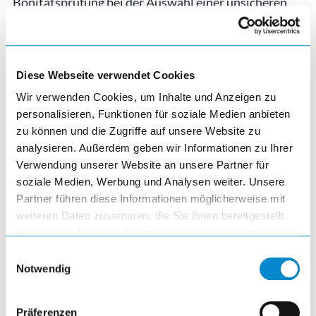
Bonitätsprüfung bei der Auswahl einer unsicheren
Zahlungsart (Raten-/ Rechnungskauf) durch Sie.
Wenn Sie wissen möchten, wieso Sie nicht alle
Zahlarten nutzen können, geben wir Ihnen gerne
Diese Webseite verwendet Cookies
Auskunft. Senden Sie uns hierzu eine E-Mail an
Wir verwenden Cookies, um Inhalte und Anzeigen zu
order.de@lista.com
mit Ihrem Anliegen. Bitte
personalisieren, Funktionen für soziale Medien anbieten
beachten Sie, dass wir Ihnen nur solche
zu können und die Zugriffe auf unsere Website zu
Informationen zu Zahlungsarteneinschränkungen
analysieren. Außerdem geben wir Informationen zu Ihrer
Verwendung unserer Website an unsere Partner für
geben können, die im Zusammenhang mit einem von
soziale Medien, Werbung und Analysen weiter. Unsere
Ihnen gewünschten Kauf bei LISTA auf der Plattform
Partner führen diese Informationen möglicherweise mit
shop‑de.lista.com und shop-de.outlet.lista.com
weiteren Daten zusammen, die Sie ihnen bereitgestellt
erteilen können.
haben oder die sie im Rahmen Ihrer Nutzung der Dienste
gesammelt haben.
Einwilligungsauswahl
3.1.3. Nutzung von Daten zu Zwecken der
Notwendig
Betrugsprävention
Die von Ihnen im Rahmen einer Bestellung
angegebenen Daten können durch LISTA dazu
Präferenzen